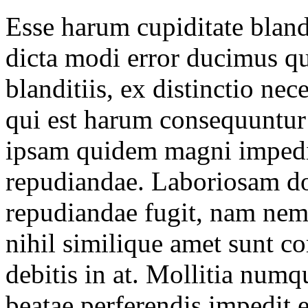
Esse harum cupiditate bland
dicta modi error ducimus qu
blanditiis, ex distinctio nece
qui est harum consequuntur
ipsam quidem magni impedi
repudiandae. Laboriosam d
repudiandae fugit, nam ne
nihil similique amet sunt 
debitis in at. Mollitia numq
beatae perferendis impedit 